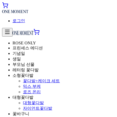
로그인
ROSE ONLY
프린세스 에디션
기념일
생일
부모님 선물
레터링 꽃다발
소형꽃다발
꽃다발+케이크 세트
믹스 부케
로즈 온리
대형꽃다발
대형꽃다발
자이언트꽃다발
꽃바구니