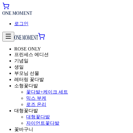
로그인
ROSE ONLY
프린세스 에디션
기념일
생일
부모님 선물
레터링 꽃다발
소형꽃다발
꽃다발+케이크 세트
믹스 부케
로즈 온리
대형꽃다발
대형꽃다발
자이언트꽃다발
꽃바구니