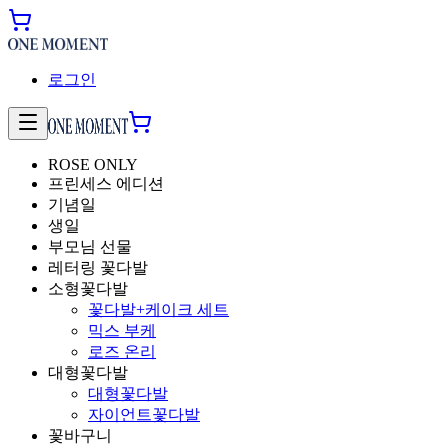
로그인
ROSE ONLY
프린세스 에디션
기념일
생일
부모님 선물
레터링 꽃다발
소형꽃다발
꽃다발+케이크 세트
믹스 부케
로즈 온리
대형꽃다발
대형꽃다발
자이언트꽃다발
꽃바구니