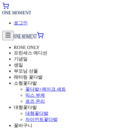
로그인
ROSE ONLY
프린세스 에디션
기념일
생일
부모님 선물
레터링 꽃다발
소형꽃다발
꽃다발+케이크 세트
믹스 부케
로즈 온리
대형꽃다발
대형꽃다발
자이언트꽃다발
꽃바구니