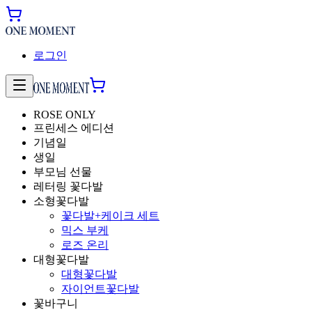
로그인
ROSE ONLY
프린세스 에디션
기념일
생일
부모님 선물
레터링 꽃다발
소형꽃다발
꽃다발+케이크 세트
믹스 부케
로즈 온리
대형꽃다발
대형꽃다발
자이언트꽃다발
꽃바구니