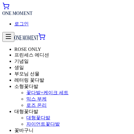
로그인
ROSE ONLY
프린세스 에디션
기념일
생일
부모님 선물
레터링 꽃다발
소형꽃다발
꽃다발+케이크 세트
믹스 부케
로즈 온리
대형꽃다발
대형꽃다발
자이언트꽃다발
꽃바구니