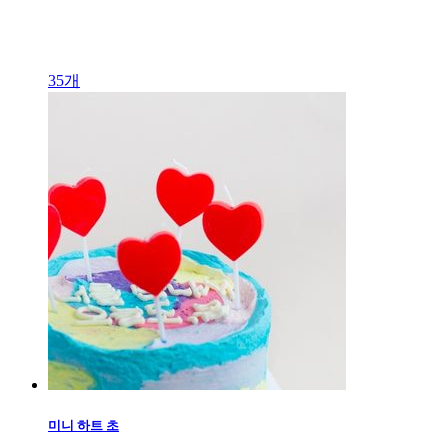
35
개
미니 하트 초