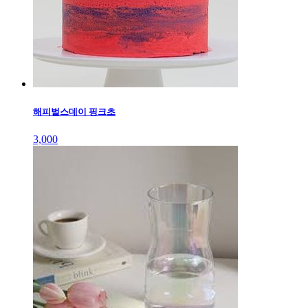
해피벌스데이 핑크초
3,000