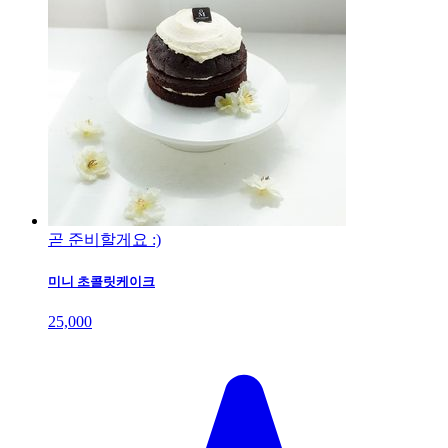
곧 준비할게요 :)
미니 초콜릿케이크
25,000