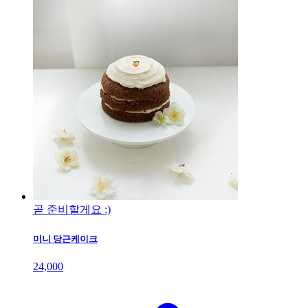
곧 준비할게요 :)
미니 당근케이크
24,000