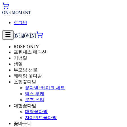
로그인
ROSE ONLY
프린세스 에디션
기념일
생일
부모님 선물
레터링 꽃다발
소형꽃다발
꽃다발+케이크 세트
믹스 부케
로즈 온리
대형꽃다발
대형꽃다발
자이언트꽃다발
꽃바구니