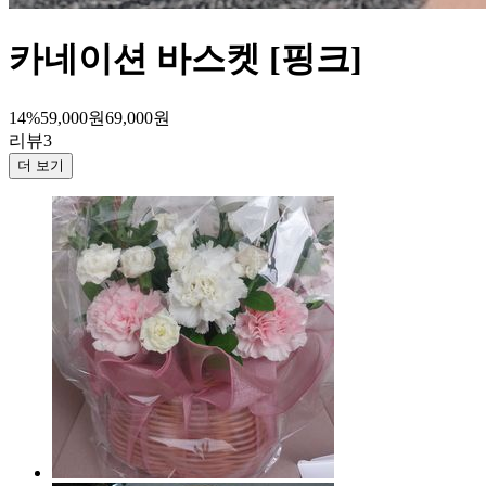
카네이션 바스켓 [핑크]
14%
59,000
원
69,000
원
리뷰
3
더 보기