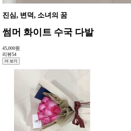
진심, 변덕, 소녀의 꿈
썸머 화이트 수국 다발
45,000
원
리뷰
54
더 보기