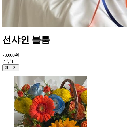
선샤인 블룸
73,000
원
리뷰
1
더 보기