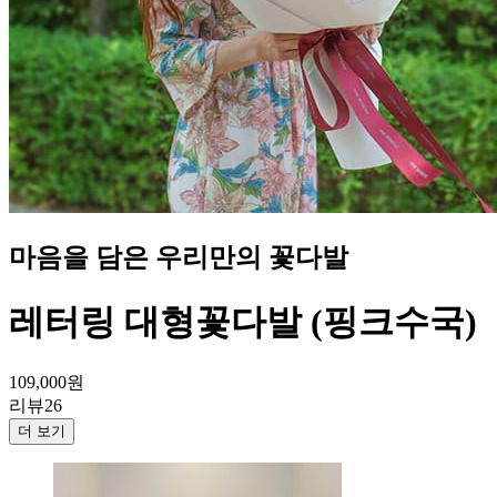
마음을 담은 우리만의 꽃다발
레터링 대형꽃다발 (핑크수국)
109,000
원
리뷰
26
더 보기